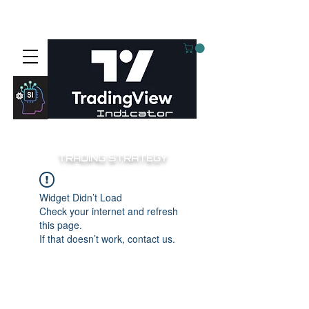
⚙️Aieyee smart invest⚙️
Indicator
TRADING STRATEGY
Widget Didn’t Load
Check your internet and refresh
this page.
If that doesn’t work, contact us.