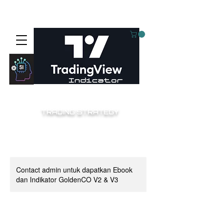
⚙️Aieyee smart invest⚙️
Indicator
TRADING STRATEGY
Contact admin untuk dapatkan Ebook
dan Indikator GoldenCO V2 & V3