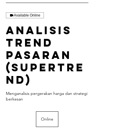
Available Online
ANALISIS
TREND
PASARAN
(SUPERTRE
ND)
Menganalisis pergerakan harga dan strategi
berkesan
Online