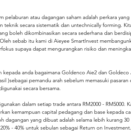
am pelaburan atau dagangan saham adalah perkara yang su
n teknik secara sistematik dan untechnically forming. Ki
ang boleh dikombinasikan secara sederhana dan berdisip
Oleh sebab itu kami di Aieyee SmartInvest membangunka
erfokus supaya dapat mengurangkan risiko dan meningkat
kan kepada anda bagaimana Goldenco Aie2 dan Goldeco
hasil )sebagai pemandu arah sebelum memasuki pasaran 
 digunakai secara bersama. 
igunakan dalam setiap trade antara RM2000 - RM5000. 
arkan kemampuan capital pedagang dan base kepada capi
dagangan yang dibuat adalah selama lebih kurang 30 ha
 20% - 40% untuk sebulan sebagai Return on Investment. 