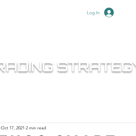
Log In
e Promo
FCPO Live Dashboard
About
Services
Mor
⚙️Aieyee smart invest⚙️
RADING STRATEG
Oct 17, 2021
2 min read