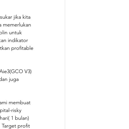
kar jika kita 
ta memerlukan 
lin untuk 
n indikator 
kan profitable 
 Aie3(GCO V3) 
dan juga 
Kami membuat 
tal-risky 
ri( 1 bulan) 
Target profit 