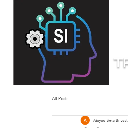
Home
Liv
T
All Posts
Aieyee SmartInvest